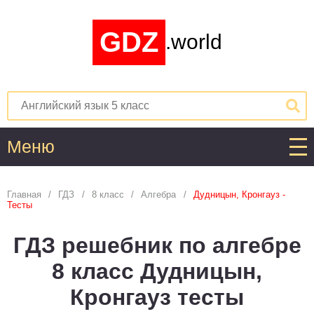
GDZ
.world
Меню
Алгебра
Главная
ГДЗ
8 класс
Алгебра
Дудницын, Кронгауз -
Тесты
1
2
3
4
5
6
7
8
9
10
11
ГДЗ решебник по алгебре
Английский язык
8 класс Дудницын,
1
2
3
4
5
6
7
8
9
10
11
Кронгауз тесты
Астрономия