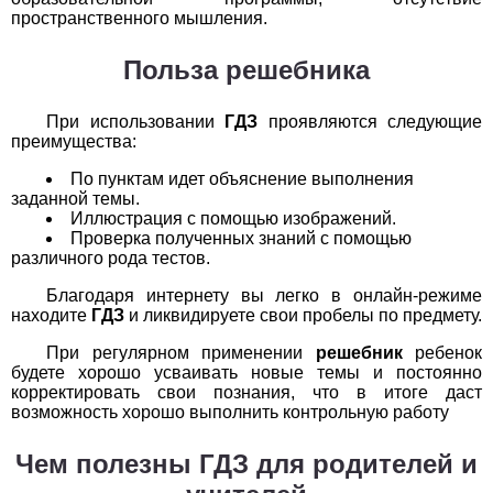
Обществоведение
пространственного мышления.
1
2
3
4
5
6
7
8
9
10
11
Польза решебника
Окружающий мир
При использовании
ГДЗ
проявляются следующие
преимущества:
1
2
3
4
5
6
7
8
9
10
11
По пунктам идет объяснение выполнения
Русский язык
заданной темы.
Иллюстрация с помощью изображений.
1
2
3
4
5
6
7
8
9
10
11
Проверка полученных знаний с помощью
различного рода тестов.
Технология
Благодаря интернету вы легко в онлайн-режиме
находите
ГДЗ
и ликвидируете свои пробелы по предмету.
1
2
3
4
5
6
7
8
9
10
11
При регулярном применении
решебник
ребенок
будете хорошо усваивать новые темы и постоянно
Физика
корректировать свои познания, что в итоге даст
возможность хорошо выполнить контрольную работу
1
2
3
4
5
6
7
8
9
10
11
Чем полезны ГДЗ для родителей и
Французский язык