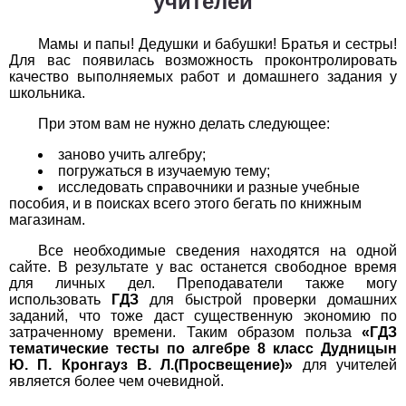
учителей
1
2
3
4
5
6
7
8
9
10
11
Мамы и папы! Дедушки и бабушки! Братья и сестры!
Химия
Для вас появилась возможность проконтролировать
качество выполняемых работ и домашнего задания у
школьника.
1
2
3
4
5
6
7
8
9
10
11
При этом вам не нужно делать следующее:
Черчение
заново учить алгебру;
1
2
3
4
5
6
7
8
9
10
11
погружаться в изучаемую тему;
исследовать справочники и разные учебные
пособия, и в поисках всего этого бегать по книжным
Экология
магазинам.
1
2
3
4
5
6
7
8
9
10
11
Все необходимые сведения находятся на одной
сайте. В результате у вас останется свободное время
для личных дел. Преподаватели также могу
Экономика
использовать
ГДЗ
для быстрой проверки домашних
заданий, что тоже даст существенную экономию по
1
2
3
4
5
6
7
8
9
10
11
затраченному времени. Таким образом польза
«ГДЗ
тематические тесты по алгебре 8 класс Дудницын
Ю. П. Кронгауз В. Л.(Просвещение)»
для учителей
является более чем очевидной.