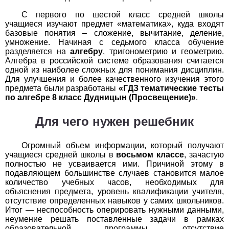
С первого по шестой класс средней школы
История
учащиеся изучают предмет «математика», куда входят
базовые понятия – сложение, вычитание, деление,
1
2
3
4
5
6
7
8
9
10
11
умножение. Начиная с седьмого класса обучение
разделяется на
алгебру
, тригонометрию и геометрию.
Литература
Алгебра в российской системе образования считается
одной из наиболее сложных для понимания дисциплин.
Для улучшения и более качественного изучения этого
1
2
3
4
5
6
7
8
9
10
11
предмета были разработаны
«ГДЗ тематические тесты
по алгебре 8 класс Дудницын (Просвещение)»
.
Математика
Для чего нужен решебник
1
2
3
4
5
6
7
8
9
10
11
Огромный объем информации, который получают
Немецкий язык
учащиеся средней школы в
восьмом классе
, зачастую
полностью не усваивается ими. Причиной этому в
1
2
3
4
5
6
7
8
9
10
11
подавляющем большинстве случаев становится малое
количество учебных часов, необходимых для
ОБЖ
объяснения предмета, уровень квалификации учителя,
отсутствие определенных навыков у самих школьников.
Итог — неспособность оперировать нужными данными,
1
2
3
4
5
6
7
8
9
10
11
неумение решать поставленные задачи в рамках
образовательной программы, отсутствие