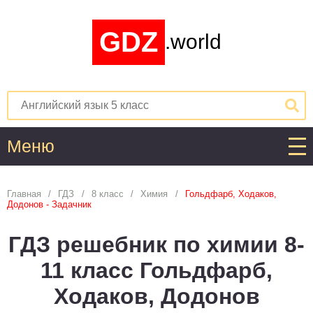
GDZ
.world
Меню
Алгебра
Главная
ГДЗ
8 класс
Химия
Гольдфарб, Ходаков,
Додонов - Задачник
1
2
3
4
5
6
7
8
9
10
11
ГДЗ решебник по химии 8-
Английский язык
11 класс Гольдфарб,
1
2
3
4
5
6
7
8
9
10
11
Ходаков, Додонов
Астрономия