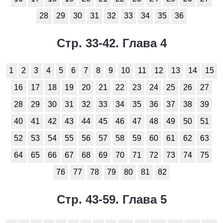
1
2
3
4
5
6
7
8
9
10
11
28
29
30
31
32
33
34
35
36
Химия
Стр. 33-42. Глава 4
1
2
3
4
5
6
7
8
9
10
11
1
2
3
4
5
6
7
8
9
10
11
12
13
14
15
Черчение
16
17
18
19
20
21
22
23
24
25
26
27
1
2
3
4
5
6
7
8
9
10
11
28
29
30
31
32
33
34
35
36
37
38
39
Экология
40
41
42
43
44
45
46
47
48
49
50
51
1
2
3
4
5
6
7
8
9
10
11
52
53
54
55
56
57
58
59
60
61
62
63
64
65
66
67
68
69
70
71
72
73
74
75
Экономика
76
77
78
79
80
81
82
1
2
3
4
5
6
7
8
9
10
11
Стр. 43-59. Глава 5