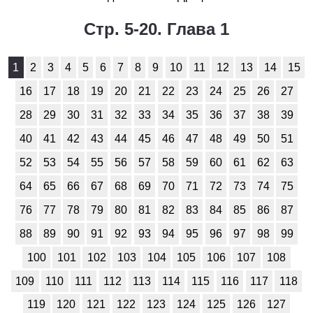
История
Стр. 5-20. Глава 1
1
2
3
4
5
6
7
8
9
10
11
1
2
3
4
5
6
7
8
9
10
11
12
13
14
15
Литература
16
17
18
19
20
21
22
23
24
25
26
27
1
2
3
4
5
6
7
8
9
10
11
28
29
30
31
32
33
34
35
36
37
38
39
40
41
42
43
44
45
46
47
48
49
50
51
Математика
52
53
54
55
56
57
58
59
60
61
62
63
1
2
3
4
5
6
7
8
9
10
11
64
65
66
67
68
69
70
71
72
73
74
75
Немецкий язык
76
77
78
79
80
81
82
83
84
85
86
87
1
2
3
4
5
6
7
8
9
10
11
88
89
90
91
92
93
94
95
96
97
98
99
100
101
102
103
104
105
106
107
108
ОБЖ
109
110
111
112
113
114
115
116
117
118
1
2
3
4
5
6
7
8
9
10
11
119
120
121
122
123
124
125
126
127