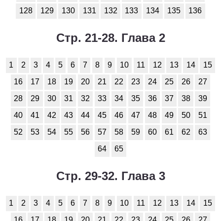
Обществоведение
128
129
130
131
132
133
134
135
136
1
2
3
4
5
6
7
8
9
10
11
Стр. 21-28. Глава 2
Окружающий мир
1
2
3
4
5
6
7
8
9
10
11
1
2
3
4
5
6
7
8
9
10
11
12
13
14
15
16
17
18
19
20
21
22
23
24
25
26
27
Русский язык
28
29
30
31
32
33
34
35
36
37
38
39
1
2
3
4
5
6
7
8
9
10
11
40
41
42
43
44
45
46
47
48
49
50
51
Технология
52
53
54
55
56
57
58
59
60
61
62
63
1
2
3
4
5
6
7
8
9
10
11
64
65
Физика
Стр. 29-32. Глава 3
1
2
3
4
5
6
7
8
9
10
11
1
2
3
4
5
6
7
8
9
10
11
12
13
14
15
Французский язык
16
17
18
19
20
21
22
23
24
25
26
27