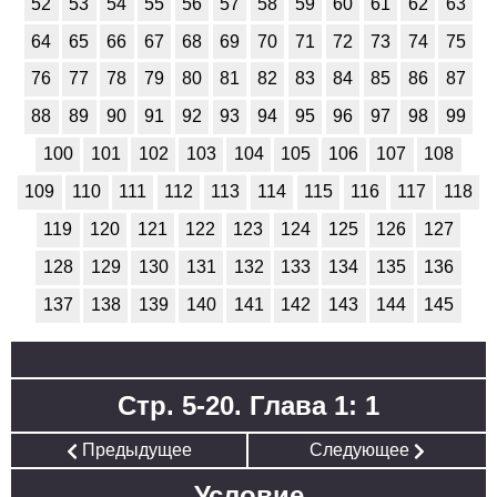
52
53
54
55
56
57
58
59
60
61
62
63
64
65
66
67
68
69
70
71
72
73
74
75
76
77
78
79
80
81
82
83
84
85
86
87
88
89
90
91
92
93
94
95
96
97
98
99
100
101
102
103
104
105
106
107
108
109
110
111
112
113
114
115
116
117
118
119
120
121
122
123
124
125
126
127
128
129
130
131
132
133
134
135
136
137
138
139
140
141
142
143
144
145
Стр. 5-20. Глава 1: 1
Предыдущее
Следующее
Условие