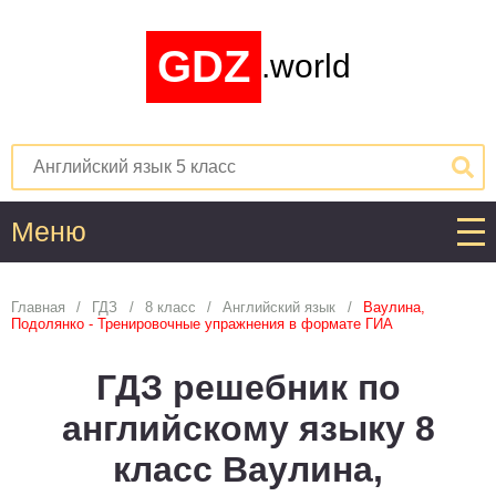
GDZ
.world
Меню
Алгебра
Главная
ГДЗ
8 класс
Английский язык
Ваулина,
Подолянко - Тренировочные упражнения в формате ГИА
1
2
3
4
5
6
7
8
9
10
11
ГДЗ решебник по
Английский язык
английскому языку 8
1
2
3
4
5
6
7
8
9
10
11
класс Ваулина,
Астрономия