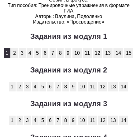
Тип пособия: Тренировочные упражнения в формате
История
ГИА
Авторы: Ваулина, Подолянко
Издательство: «Просвещение»
1
2
3
4
5
6
7
8
9
10
11
Задания из модуля 1
Литература
1
2
3
4
5
6
7
8
9
10
11
1
2
3
4
5
6
7
8
9
10
11
12
13
14
15
Математика
Задания из модуля 2
1
2
3
4
5
6
7
8
9
10
11
1
2
3
4
5
6
7
8
9
10
11
12
13
14
Немецкий язык
1
2
3
4
5
6
7
8
9
10
11
Задания из модуля 3
ОБЖ
1
2
3
4
5
6
7
8
9
10
11
12
13
14
1
2
3
4
5
6
7
8
9
10
11