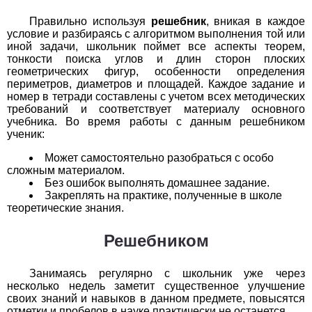
1
2
3
4
5
6
7
8
9
10
11
Правильно используя
решебник
, вникая в каждое
условие и разбираясь с алгоритмом выполнения той или
Химия
иной задачи, школьник поймет все аспекты теорем,
тонкости поиска углов и длин сторон плоских
геометрических фигур, особенности определения
1
2
3
4
5
6
7
8
9
10
11
периметров, диаметров и площадей. Каждое задание и
номер в тетради составлены с учетом всех методических
Черчение
требований и соответствует материалу основного
учебника. Во время работы с данным решебником
1
2
3
4
5
6
7
8
9
10
11
ученик:
Может самостоятельно разобраться с особо
Экология
сложным материалом.
Без ошибок выполнять домашнее задание.
1
2
3
4
5
6
7
8
9
10
11
Закреплять на практике, полученные в школе
теоретические знания.
Экономика
Решебником
1
2
3
4
5
6
7
8
9
10
11
Занимаясь регулярно с школьник уже через
несколько недель заметит существенное улучшение
своих знаний и навыков в данном предмете, повысятся
отметки и пробелов в науке практически не останется.