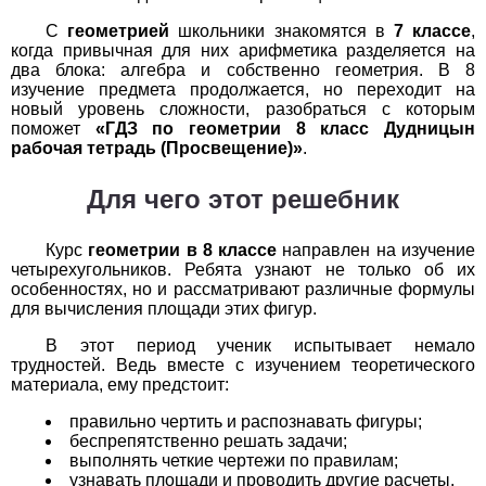
С
геометрией
школьники знакомятся в
7 классе
,
История
когда привычная для них арифметика разделяется на
два блока: алгебра и собственно геометрия. В 8
1
2
3
4
5
6
7
8
9
10
11
изучение предмета продолжается, но переходит на
новый уровень сложности, разобраться с которым
Литература
поможет
«ГДЗ по геометрии 8 класс Дудницын
рабочая тетрадь (Просвещение)»
.
1
2
3
4
5
6
7
8
9
10
11
Для чего этот решебник
Математика
Курс
геометрии в 8 классе
направлен на изучение
1
2
3
4
5
6
7
8
9
10
11
четырехугольников. Ребята узнают не только об их
особенностях, но и рассматривают различные формулы
для вычисления площади этих фигур.
Немецкий язык
В этот период ученик испытывает немало
1
2
3
4
5
6
7
8
9
10
11
трудностей. Ведь вместе с изучением теоретического
материала, ему предстоит:
ОБЖ
правильно чертить и распознавать фигуры;
беспрепятственно решать задачи;
1
2
3
4
5
6
7
8
9
10
11
выполнять четкие чертежи по правилам;
узнавать площади и проводить другие расчеты.