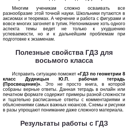
Обществоведение
Многим ученикам сложно осваивать все
разнообразие этой точной науки. Школьники путаются в
1
2
3
4
5
6
7
8
9
10
11
аксиомах и теоремах. А черчение и работа с фигурами и
вовсе многих загоняет в тупик. Непонимание хоть одного
Окружающий мир
аспекта темы ведет не только к ухудшению
успеваемости, но и к дальнейшим проблемам при
1
2
3
4
5
6
7
8
9
10
11
подготовке к экзаменам.
Русский язык
Полезные свойства ГДЗ для
восьмого класса
1
2
3
4
5
6
7
8
9
10
11
Технология
Исправить ситуацию поможет
«ГДЗ по геометрии 8
класс Дудницын Ю.П. рабочая тетрадь
(Просвещение)»
. Это не просто книга, в которой
1
2
3
4
5
6
7
8
9
10
11
собраны верные ответы. Данная тетрадь в онлайн или
печатном формате содержит примеры разной сложности
Физика
и тщательно расписанные ответы с комментариями и
объяснениями самых важных нюансов. Схемы и рисунки
1
2
3
4
5
6
7
8
9
10
11
в разы упрощают понимание даже сложного материала.
Французский язык
Результаты работы с ГДЗ