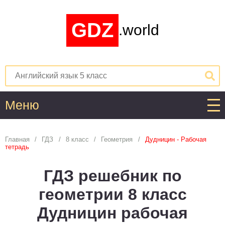
GDZ
.world
Меню
Алгебра
Главная
ГДЗ
8 класс
Геометрия
Дудницин - Рабочая
тетрадь
1
2
3
4
5
6
7
8
9
10
11
ГДЗ решебник по
Английский язык
геометрии 8 класс
1
2
3
4
5
6
7
8
9
10
11
Дудницин рабочая
Астрономия