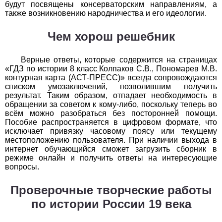
будут посвящены консерваторским направлениям, а
1
2
3
4
5
6
7
8
9
10
11
также возникновению народничества и его идеологии.
Химия
Чем хорош решебник
1
2
3
4
5
6
7
8
9
10
11
Верные ответы, которые содержится на страницах
«ГДЗ по истории 8 класс Колпаков С.В., Пономарев М.В.
Черчение
контурная карта (АСТ-ПРЕСС)» всегда сопровождаются
списком умозаключений, позволившим получить
1
2
3
4
5
6
7
8
9
10
11
результат. Таким образом, отпадает необходимость в
обращении за советом к кому-либо, поскольку теперь во
всём можно разобраться без посторонней помощи.
Экология
Пособие распространяется в цифровом формате, что
исключает привязку часовому поясу или текущему
1
2
3
4
5
6
7
8
9
10
11
местоположению пользователя. При наличии выхода в
интернет обучающийся сможет загрузить сборник в
Экономика
режиме онлайн и получить ответы на интересующие
вопросы.
1
2
3
4
5
6
7
8
9
10
11
Проверочные творческие работы
по истории России 19 века