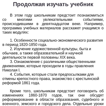
Обществоведение
Продолжая изучать учебник
1
2
3
4
5
6
7
8
9
10
11
В этом году школьникам предстоит познакомиться
со многими увлекательными событиями,
Окружающий мир
происходившими в девятнадцатом веке. Например,
программа учебных материалов расскажет учащимся о
1
2
3
4
5
6
7
8
9
10
11
таких модулях:
Особенности социально-экономического развития
Русский язык
в период 1820-1850 года.
Изучение художественной культуры, быта и
1
2
3
4
5
6
7
8
9
10
11
обычаев, а также образовательной и научной
деятельности первой половины XIX века.
Технология
Ознакомление с различными общественными
движениями, которые проходили в годы правления
Николая I.
1
2
3
4
5
6
7
8
9
10
11
События, которые стали предпосылками для
отмены крепостного права, знакомство с крестьянской
Физика
реформой 1861 года.
1
2
3
4
5
6
7
8
9
10
11
Кроме того, школьникам предстоит поговорить об
изменениях 1860-1870 годов, так они обсудят
реформирование в области образования, судебного и
Французский язык
военного, земского и городского дела. Отдельные уроки