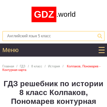
GDZ
.world
Меню
Алгебра
Главная
ГДЗ
8 класс
История
Колпаков, Пономарев -
Контурная карта
1
2
3
4
5
6
7
8
9
10
11
ГДЗ решебник по истории
Английский язык
8 класс Колпаков,
1
2
3
4
5
6
7
8
9
10
11
Пономарев контурная
Астрономия