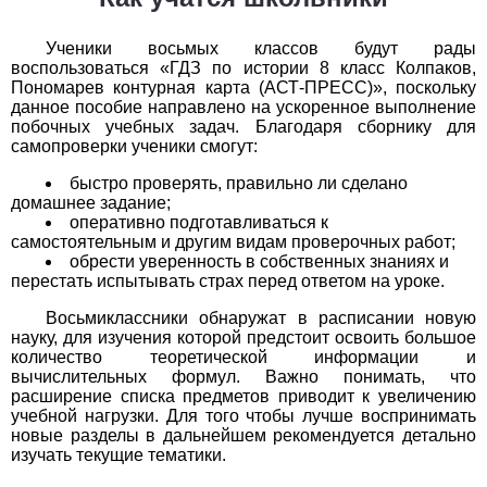
История
Ученики восьмых классов будут рады
воспользоваться «ГДЗ по истории 8 класс Колпаков,
1
2
3
4
5
6
7
8
9
10
11
Пономарев контурная карта (АСТ-ПРЕСС)», поскольку
данное пособие направлено на ускоренное выполнение
побочных учебных задач. Благодаря сборнику для
Литература
самопроверки ученики смогут:
1
2
3
4
5
6
7
8
9
10
11
быстро проверять, правильно ли сделано
домашнее задание;
Математика
оперативно подготавливаться к
самостоятельным и другим видам проверочных работ;
обрести уверенность в собственных знаниях и
1
2
3
4
5
6
7
8
9
10
11
перестать испытывать страх перед ответом на уроке.
Немецкий язык
Восьмиклассники обнаружат в расписании новую
науку, для изучения которой предстоит освоить большое
1
2
3
4
5
6
7
8
9
10
11
количество теоретической информации и
вычислительных формул. Важно понимать, что
расширение списка предметов приводит к увеличению
ОБЖ
учебной нагрузки. Для того чтобы лучше воспринимать
новые разделы в дальнейшем рекомендуется детально
1
2
3
4
5
6
7
8
9
10
11
изучать текущие тематики.