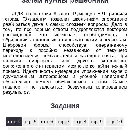
Зачем нужны решебники
1
2
3
4
5
6
7
8
9
10
11
«ГДЗ по истории 8 класс Румянцев В.Я. рабочая
Химия
тетрадь (Экзамен)» позволит школьникам оперативно
разбираться даже в самых сложных вопросах. Дело в
том, что все верные ответы подкрепляются вектором
1
2
3
4
5
6
7
8
9
10
11
рассуждений, что исключает необходимость в
обращении за помощью к одноклассникам и педагогам.
Черчение
Цифровой формат способствует оперативному
переходу к пособию независимо от текущего
1
2
3
4
5
6
7
8
9
10
11
местоположения пользователя и часового пояса. При
наличии смартфона или другого устройства,
сопряженного с интернетом, можно легко найти нужный
Экология
пример. Идентичность нумерации упражнений вкупе с
дружелюбным интерфейсом и удобной навигацией
1
2
3
4
5
6
7
8
9
10
11
обязательно помогут обучающимся в этом. Самое
главное – не увлекаться бездумным копированием
Экономика
результатов.
1
2
3
4
5
6
7
8
9
10
11
Задания
стр. 4
стр. 5
стр. 6
стр. 7
стр. 8
стр. 9
стр. 10