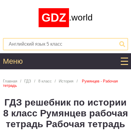
GDZ
.world
Меню
Алгебра
Главная
ГДЗ
8 класс
История
Румянцев - Рабочая
тетрадь
1
2
3
4
5
6
7
8
9
10
11
ГДЗ решебник по истории
Английский язык
8 класс Румянцев рабочая
1
2
3
4
5
6
7
8
9
10
11
тетрадь Рабочая тетрадь
Астрономия