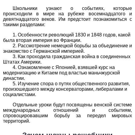
Обществоведение
Школьники узнают о событиях, которые
происходили в мире на рубеже восемнадцатого и
1
2
3
4
5
6
7
8
9
10
11
девятнадцатого веков. Им предстоит познакомиться с
такими разделами:
Окружающий мир
Особенности революций 1830 и 1848 годов, какой
1
2
3
4
5
6
7
8
9
10
11
была вторая империя во Франции.
Рассмотрение немецкой борьбы за объединение и
знакомство с Германской империей.
Русский язык
Как проходила гражданская война в соединенных
Штатах Америки.
1
2
3
4
5
6
7
8
9
10
11
Ознакомление с Японией, взявшей курс на
модернизацию и Китаем под властью маньчжурской
Технология
династии.
Изучение спора о путях общественного развития,
произошедшего между консерваторами, либералами и
1
2
3
4
5
6
7
8
9
10
11
социалистами.
Физика
Отдельные уроки будут посвящены венской системе
международных отношений и событиям,
1
2
3
4
5
6
7
8
9
10
11
спровоцировавшим борьбу за передел мировых
территорий.
Французский язык