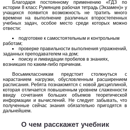
Благодаря постоянному применению «ГДЗ по
истории 8 класс Румянцев рабочая тетрадь (Экзамен)» у
История
учащихся появится возможность не тратить много
времени на выполнение различных второстепенных
1
2
3
4
5
6
7
8
9
10
11
учебных задач, особое место среди которых можно
отвести:
Литература
подготовке к самостоятельным и контрольным
работам;
1
2
3
4
5
6
7
8
9
10
11
проверке правильности выполнения упражнений,
заданных преподавателем на дом;
Математика
поиску и ликвидации пробелов в знаниях,
возникших по каким-либо причинам.
1
2
3
4
5
6
7
8
9
10
11
Восьмиклассникам предстоит столкнуться с
нарастанием нагрузки, обусловленным расширением
Немецкий язык
расписания. Ребята познакомятся с новой дисциплиной,
которая отличается повышенным уровнем слаженности
1
2
3
4
5
6
7
8
9
10
11
ввиду сочетания больших объемов теоретической
информации и вычислений. Не следует забывать, что
полученные сейчас знания обязательно пригодятся в
ОБЖ
дальнейшем.
1
2
3
4
5
6
7
8
9
10
11
О чем расскажет учебник