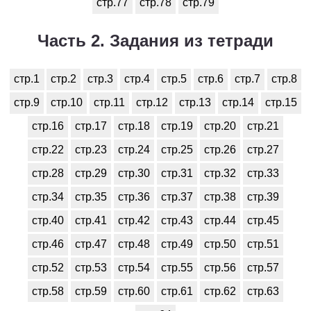
стр.77
стр.78
стр.79
Обществоведение
1
2
3
4
5
6
7
8
9
10
11
Часть 2. Задания из тетради
Окружающий мир
стр.1
стр.2
стр.3
стр.4
стр.5
стр.6
стр.7
стр.8
1
2
3
4
5
6
7
8
9
10
11
стр.9
стр.10
стр.11
стр.12
стр.13
стр.14
стр.15
Русский язык
стр.16
стр.17
стр.18
стр.19
стр.20
стр.21
1
2
3
4
5
6
7
8
9
10
11
стр.22
стр.23
стр.24
стр.25
стр.26
стр.27
стр.28
стр.29
стр.30
стр.31
стр.32
стр.33
Технология
стр.34
стр.35
стр.36
стр.37
стр.38
стр.39
1
2
3
4
5
6
7
8
9
10
11
стр.40
стр.41
стр.42
стр.43
стр.44
стр.45
Физика
стр.46
стр.47
стр.48
стр.49
стр.50
стр.51
1
2
3
4
5
6
7
8
9
10
11
стр.52
стр.53
стр.54
стр.55
стр.56
стр.57
стр.58
стр.59
стр.60
стр.61
стр.62
стр.63
Французский язык