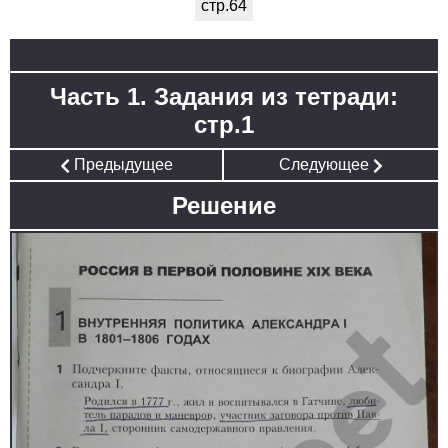
стр.64
1
2
3
4
5
6
7
8
9
10
11
Химия
Часть 1. Задания из тетради:
1
2
3
4
5
6
7
8
9
10
11
стр.1
Черчение
Предыдущее
Следующее
1
2
3
4
5
6
7
8
9
10
11
Решение
Экология
1
2
3
4
5
6
7
8
9
10
11
Экономика
1
2
3
4
5
6
7
8
9
10
11