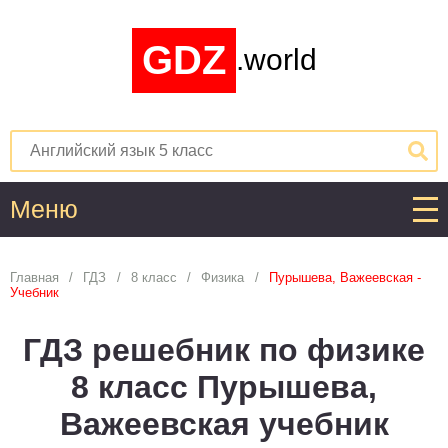
GDZ
.world
Меню
Алгебра
Главная
ГДЗ
8 класс
Физика
Пурышева, Важеевская -
Учебник
1
2
3
4
5
6
7
8
9
10
11
ГДЗ решебник по физике
Английский язык
8 класс Пурышева,
1
2
3
4
5
6
7
8
9
10
11
Важеевская учебник
Астрономия