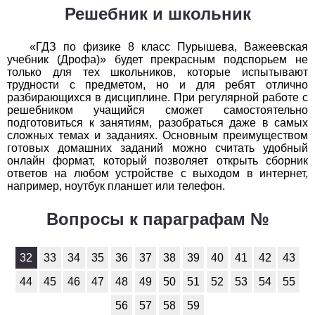
Решебник и школьник
1
2
3
4
5
6
7
8
9
10
11
Химия
«ГДЗ по физике 8 класс Пурышева, Важеевская
учебник (Дрофа)» будет прекрасным подспорьем не
только для тех школьников, которые испытывают
1
2
3
4
5
6
7
8
9
10
11
трудности с предметом, но и для ребят отлично
разбирающихся в дисциплине. При регулярной работе с
Черчение
решебником учащийся сможет самостоятельно
подготовиться к занятиям, разобраться даже в самых
1
2
3
4
5
6
7
8
9
10
11
сложных темах и заданиях. Основным преимуществом
готовых домашних заданий можно считать удобный
онлайн формат, который позволяет открыть сборник
Экология
ответов на любом устройстве с выходом в интернет,
например, ноутбук планшет или телефон.
1
2
3
4
5
6
7
8
9
10
11
Вопросы к параграфам №
Экономика
1
2
3
4
5
6
7
8
9
10
11
32
33
34
35
36
37
38
39
40
41
42
43
44
45
46
47
48
49
50
51
52
53
54
55
56
57
58
59