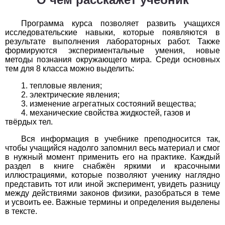
Обществоведение
Программа курса позволяет развить учащихся
1
2
3
4
5
6
7
8
9
10
11
исследовательские навыки, которые появляются в
результате выполнения лабораторных работ. Также
Окружающий мир
формируются экспериментальные умения, новые
методы познания окружающего мира. Среди основных
1
2
3
4
5
6
7
8
9
10
11
тем для 8 класса можно выделить:
тепловые явления;
Русский язык
электрические явления;
изменение агрегатных состояний вещества;
1
2
3
4
5
6
7
8
9
10
11
механические свойства жидкостей, газов и
твёрдых тел.
Технология
Вся информация в учебнике преподносится так,
чтобы учащийся надолго запомнил весь материал и смог
1
2
3
4
5
6
7
8
9
10
11
в нужный момент применить его на практике. Каждый
раздел в книге снабжён яркими и красочными
Физика
иллюстрациями, которые позволяют ученику наглядно
представить тот или иной эксперимент, увидеть разницу
1
2
3
4
5
6
7
8
9
10
11
между действиями законов физики, разобраться в теме
и усвоить ее. Важные термины и определения выделены
в тексте.
Французский язык