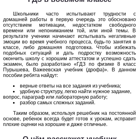
История
Школьники часто испытывают трудности с
домашней работы в первую очередь это обосновано
1
2
3
4
5
6
7
8
9
10
11
отсутствием мотивации, недостатком свободного
времени или непониманием той, или иной темы. В
результате ученики начинают испытывать негативные
Литература
эмоции во время учебного процесса, будь-то занятия в
классе, либо домашняя подготовка. Чтобы избежать
1
2
3
4
5
6
7
8
9
10
11
подобных ситуаций и дать подростку возможность
окончить школу с хорошим аттестатом и успешно сдать
Математика
экзамен, было разработано «ГДЗ по физике 8 класс
Пурышева, Важеевская учебник (дрофа)». В данном
пособии ребята найдут:
1
2
3
4
5
6
7
8
9
10
11
верные ответы на все задания из учебника;
Немецкий язык
удобную структуру, легко найти нужное задание,
вопрос, параграф или лабораторную работу;
1
2
3
4
5
6
7
8
9
10
11
разбор самых сложных заданий.
Таким образом, используя решебник на постоянной
ОБЖ
основе, ребенок всегда будет готов к урокам, исправит
плохие оценки на хорошие и даже отличные.
1
2
3
4
5
6
7
8
9
10
11
О чём расскажет учебник