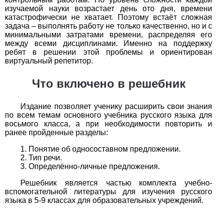
Обществоведение
изучаемой науки возрастает день ото дня, времени
катастрофически не хватает. Поэтому встаёт сложная
1
2
3
4
5
6
7
8
9
10
11
задача – выполнять работу не только качественно, но и с
минимальными затратами времени, распределяя его
Окружающий мир
между всеми дисциплинами. Именно на поддержку
ребят в решении этой проблемы и ориентирован
виртуальный репетитор.
1
2
3
4
5
6
7
8
9
10
11
Что включено в решебник
Русский язык
1
2
3
4
5
6
7
8
9
10
11
Издание позволяет ученику расширить свои знания
по всем темам основного учебника русского языка для
восьмого класса, а при необходимости повторить и
Технология
ранее пройденные разделы:
1
2
3
4
5
6
7
8
9
10
11
Понятие об односоставном предложении.
Тип речи.
Физика
Определённо-личные предложения.
Решебник является частью комплекта учебно-
1
2
3
4
5
6
7
8
9
10
11
вспомогательной литературы для изучения русского
языка в 5-9 классах для образовательных учреждений.
Французский язык