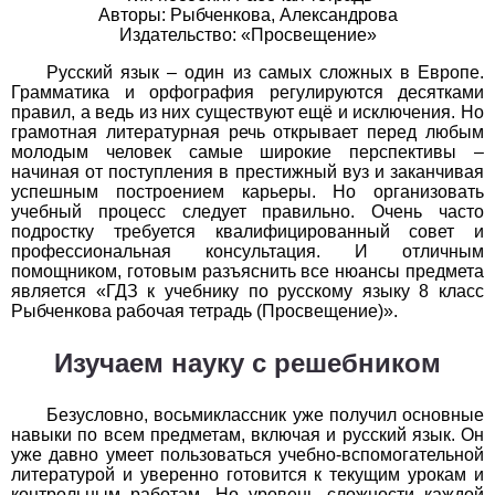
Авторы: Рыбченкова, Александрова
Издательство: «Просвещение»
История
Русский язык – один из самых сложных в Европе.
1
2
3
4
5
6
7
8
9
10
11
Грамматика и орфография регулируются десятками
правил, а ведь из них существуют ещё и исключения. Но
Литература
грамотная литературная речь открывает перед любым
молодым человек самые широкие перспективы –
начиная от поступления в престижный вуз и заканчивая
1
2
3
4
5
6
7
8
9
10
11
успешным построением карьеры. Но организовать
учебный процесс следует правильно. Очень часто
Математика
подростку требуется квалифицированный совет и
профессиональная консультация. И отличным
1
2
3
4
5
6
7
8
9
10
11
помощником, готовым разъяснить все нюансы предмета
является «ГДЗ к учебнику по русскому языку 8 класс
Рыбченкова рабочая тетрадь (Просвещение)».
Немецкий язык
Изучаем науку с решебником
1
2
3
4
5
6
7
8
9
10
11
ОБЖ
Безусловно, восьмиклассник уже получил основные
навыки по всем предметам, включая и русский язык. Он
1
2
3
4
5
6
7
8
9
10
11
уже давно умеет пользоваться учебно-вспомогательной
литературой и уверенно готовится к текущим урокам и
контрольным работам. Но уровень сложности каждой