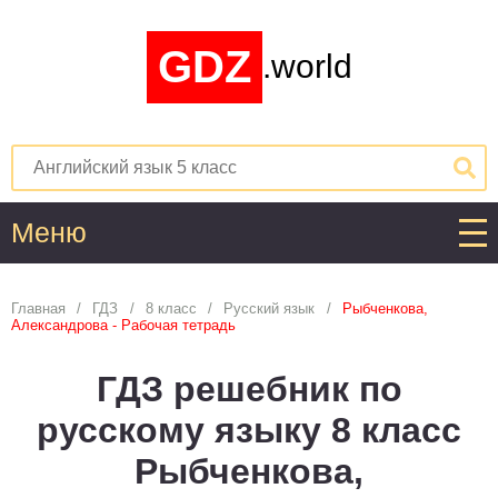
GDZ
.world
Меню
Алгебра
Главная
ГДЗ
8 класс
Русский язык
Рыбченкова,
Александрова - Рабочая тетрадь
1
2
3
4
5
6
7
8
9
10
11
ГДЗ решебник по
Английский язык
русскому языку 8 класс
1
2
3
4
5
6
7
8
9
10
11
Рыбченкова,
Астрономия