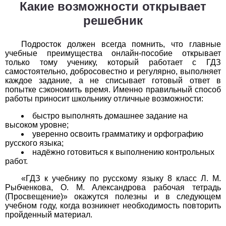
Какие возможности открывает
1
2
3
4
5
6
7
8
9
10
11
решебник
Химия
Подросток должен всегда помнить, что главные
1
2
3
4
5
6
7
8
9
10
11
учебные преимущества онлайн-пособие открывает
только тому ученику, который работает с ГДЗ
самостоятельно, добросовестно и регулярно, выполняет
Черчение
каждое задание, а не списывает готовый ответ в
попытке сэкономить время. Именно правильный способ
1
2
3
4
5
6
7
8
9
10
11
работы приносит школьнику отличные возможности:
Экология
быстро выполнять домашнее задание на
высоком уровне;
уверенно освоить грамматику и орфографию
1
2
3
4
5
6
7
8
9
10
11
русского языка;
надёжно готовиться к выполнению контрольных
Экономика
работ.
«ГДЗ к учебнику по русскому языку 8 класс Л. М.
1
2
3
4
5
6
7
8
9
10
11
Рыбченкова, О. М. Александрова рабочая тетрадь
(Просвещение)» окажутся полезны и в следующем
учебном году, когда возникнет необходимость повторить
пройденный материал.