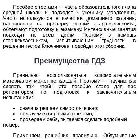
Обществоведение
Пособие с тестами — часть образовательного плана
средней школы и подходят к учебнику Мордковича.
1
2
3
4
5
6
7
8
9
10
11
Часто используются в качестве домашнего задания,
направлены на проверку знаний старшеклассника,
Окружающий мир
облегчают подготовку к экзамену. Интенсивные занятия
подходят не всем детям. Поэтому в помощь
старшеклассникам, испытывающим трудности в
1
2
3
4
5
6
7
8
9
10
11
решении тестов Ключникова, подойдет этот сборник.
Русский язык
Преимущества ГДЗ
1
2
3
4
5
6
7
8
9
10
11
Правильно воспользоваться вспомогательным
Технология
материалом может не каждый. Поэтому — научим как
сделать так, чтобы это пособие стало для вас
репетитором по подготовке к заключительным
1
2
3
4
5
6
7
8
9
10
11
испытаниям:
Физика
сначала решаем самостоятельно;
пользуемся верными ответами;
1
2
3
4
5
6
7
8
9
10
11
проверяем себя, пытаемся сделать подобный
номер.
Французский язык
Применяем решебник правильно. Обдумывание