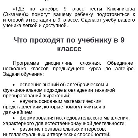
«ГДЗ по алгебре 9 класс тесты Ключникова
История
(Экзамен)» помогут вашему ребенку подготовиться к
итоговой аттестации в 9 классе. Сделают учебу вашего
1
2
3
4
5
6
7
8
9
10
11
ученика легкой и доступной.
Литература
Что проходят по учебнику в 9
классе
1
2
3
4
5
6
7
8
9
10
11
Математика
Программа дисциплины сложная. Объединяет
несколько классов предыдущего курса по алгебре.
Задачи обучения:
1
2
3
4
5
6
7
8
9
10
11
освоение знаний об алгебраическом и
Немецкий язык
функциональном подходе в овладении техникой
преобразований выражений;
1
2
3
4
5
6
7
8
9
10
11
научить основным математическим
представлениям, которые помогут учиться в
дальнейшем;
ОБЖ
формирования исследовательского мышления,
характерного для естественнонаучной деятельности;
1
2
3
4
5
6
7
8
9
10
11
развитие познавательных интересов,
интеллектуальных и творческих способностей.