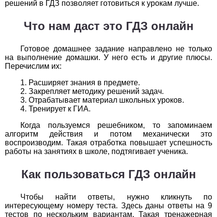
решений в ГДЗ позволяет готовиться к урокам лучше.
1
2
3
4
5
6
7
8
9
10
11
Что нам даст это ГДЗ онлайн
Химия
Готовое домашнее задание направлено не только
1
2
3
4
5
6
7
8
9
10
11
на выполнение домашки. У него есть и другие плюсы.
Перечислим их:
Черчение
Расширяет знания в предмете.
1
2
3
4
5
6
7
8
9
10
11
Закрепляет методику решений задач.
Отрабатывает материал школьных уроков.
Тренирует к ГИА.
Экология
Когда пользуемся решебником, то запоминаем
1
2
3
4
5
6
7
8
9
10
11
алгоритм действия и потом механически это
воспроизводим. Такая отработка повышает успешность
работы на занятиях в школе, подтягивает ученика.
Экономика
Как пользоваться ГДЗ онлайн
1
2
3
4
5
6
7
8
9
10
11
Чтобы найти ответы, нужно кликнуть по
интересующему номеру теста. Здесь даны ответы на 9
тестов по нескольким вариантам. Такая тренажерная