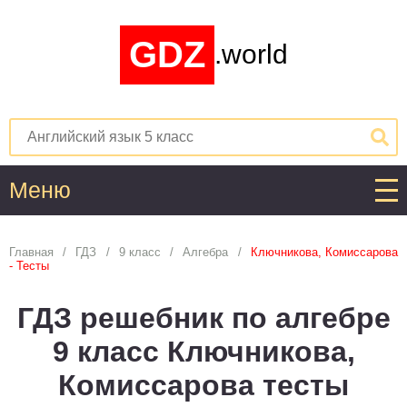
GDZ
.world
Меню
Алгебра
Главная
ГДЗ
9 класс
Алгебра
Ключникова, Комиссарова
- Тесты
1
2
3
4
5
6
7
8
9
10
11
ГДЗ решебник по алгебре
Английский язык
9 класс Ключникова,
1
2
3
4
5
6
7
8
9
10
11
Комиссарова тесты
Астрономия