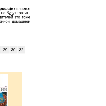
Дрофа)»
является
не будут тратить
дителей это тоже
койной домашней
29
30
32