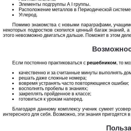
Технология
1
Элементы подгруппы А I группы.
Расположение металлов в Периодической системе
Углерод.
Физика
1
Помимо знакомства с новыми параграфами, учащимся 
Французский язык
1
некоторых подростков скопился ценный багаж знаний, а 
этого невозможно двигаться дальше. Поможет в этом де
Химия
1
Возможнос
Черчение
1
Если постоянно практиковаться с
решебником
, то м
Экология
1
качественно и за считанные минуты выполнять до
Экономика
1
решать даже сложные номера;
вовремя устранять часто повторяющиеся ошибки;
восполнять пробелы в знаниях;
закреплять пройденное в классе;
готовиться к урокам наперед.
Благодаря данному комплексу ученик сумеет усовер
интересного для себя. Возможно, эти знания пригодятся 
Польза