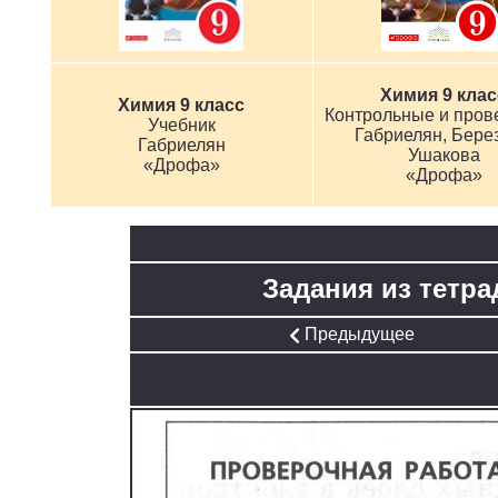
Химия 9 клас
Химия 9 класс
Учебник
Габриелян, Берез
Габриелян
Ушакова
«Дрофа»
«Дрофа»
Задания из тетра
Предыдущее