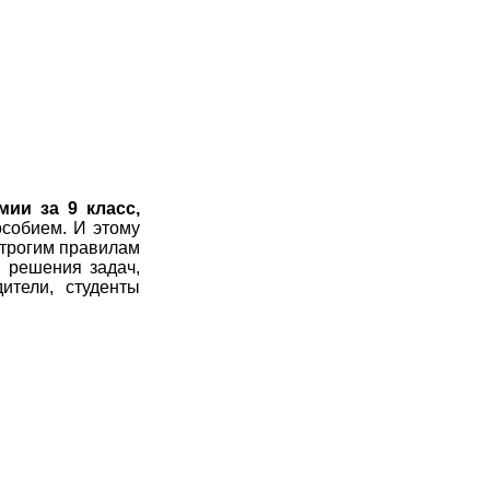
7
8
9
10
11
7
8
9
10
11
7
8
9
10
11
7
8
9
10
11
7
8
9
10
11
мии за 9 класс,
собием. И этому
7
8
9
10
11
строгим правилам
в решения задач,
7
8
9
10
11
ители, студенты
7
8
9
10
11
7
8
9
10
11
7
8
9
10
11
7
8
9
10
11