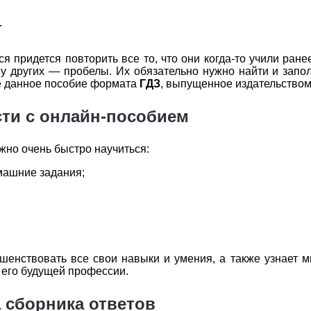
2
3
4
5
6
.
2
3
4
5
6
придется повторить все то, что они когда-то учили ранее
2
3
4
5
6
у других — пробелы. Их обязательно нужно найти и заполн
ле данное пособие формата
ГДЗ
, выпущенное издательство
2
3
4
5
6
ти с онлайн-пособием
2
3
4
5
6
ожно очень быстро научиться:
2
3
4
5
6
машние задания;
2
3
4
5
6
шенствовать все свои навыки и умения, а также узнает м
в его будущей профессии.
 сборника ответов