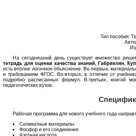
География
1
Геометрия
1
Информатика
1
Тип пособия: Т
История
1
Авто
Из
Литература
1
На сегодняшний день существует множество реше
тетрадь для оценки качества знаний, Габриелян, Ку
Математика
1
есть вполне логичное объяснение. Во-первых, материалы
и требованиям ФГОС. Во-вторых, в отличие от учебник
Немецкий язык
1
подробно расписанных формул. В-третьих, книгой мог
педагогических вузов.
ОБЖ
1
Специфика
Обществоведение
1
Рабочая программа для нового учебного года направ
Окружающий мир
1
Силикатные материалы.
Русский язык
1
Фосфор и его соединения.
Азотная кислота.