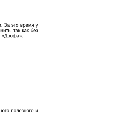
7
8
9
10
11
7
8
9
10
11
. За это время у
7
8
9
10
11
ить, так как без
м «Дрофа».
7
8
9
10
11
7
8
9
10
11
7
8
9
10
11
7
8
9
10
11
ного полезного и