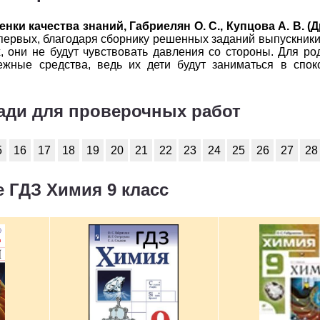
енки качества знаний, Габриелян О. С., Купцова А. В. (
первых, благодаря сборнику решенных заданий выпускники 
 они не будут чувствовать давления со стороны. Для ро
ежные средства, ведь их дети будут заниматься в спо
ради для проверочных работ
5
16
17
18
19
20
21
22
23
24
25
26
27
28
 ГДЗ Химия 9 класс