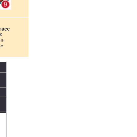
ласс
к
ян
»