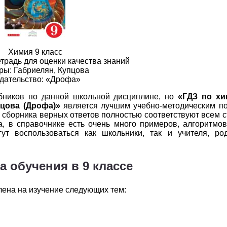
2
3
4
5
6
2
3
4
5
6
2
3
4
5
6
Химия 9 класс
етрадь для оценки качества знаний
2
3
4
5
6
ры: Габриелян, Купцова
дательство: «Дрофа»
2
3
4
5
6
бников по данной школьной дисциплине, но
«ГДЗ по хи
пцова (Дрофа)»
является лучшим учебно-методическим по
2
3
4
5
6
 сборника верных ответов полностью соответствуют всем 
а, в справочнике есть очень много примеров, алгоритмо
2
3
4
5
6
ут воспользоваться как школьники, так и учителя, род
2
3
4
5
6
 обучения в 9 классе
2
3
4
5
6
лена на изучение следующих тем:
2
3
4
5
6
2
3
4
5
6