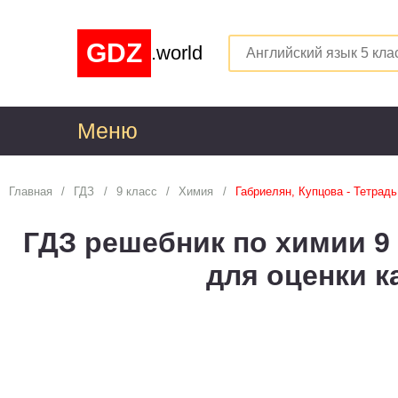
GDZ
.world
Меню
1
Главная
ГДЗ
9 класс
Химия
Габриелян, Купцова - Тетрадь
Алгебра
1
ГДЗ решебник по химии 9 
Английский язык
1
для оценки к
Астрономия
1
Белорусский язык
1
Биология
1