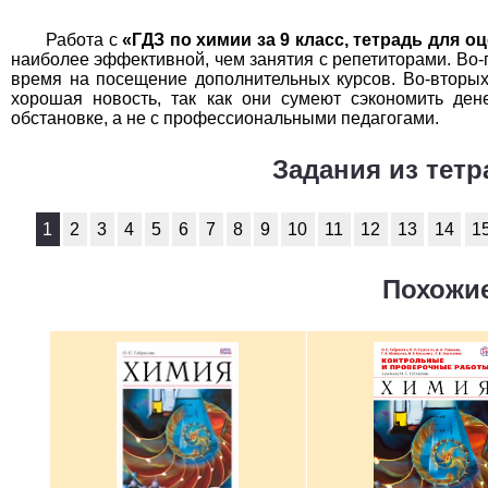
Работа с
«ГДЗ по химии за 9 класс, тетрадь для оц
наиболее эффективной, чем занятия с репетиторами. Во-
время на посещение дополнительных курсов. Во-вторых,
хорошая новость, так как они сумеют сэкономить ден
обстановке, а не с профессиональными педагогами.
Задания из тет
1
2
3
4
5
6
7
8
9
10
11
12
13
14
1
Похожие