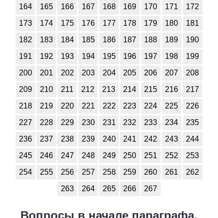
Обществоведение
164
165
166
167
168
169
170
171
172
1
2
3
4
5
6
7
8
9
10
11
173
174
175
176
177
178
179
180
181
182
183
184
185
186
187
188
189
190
Окружающий мир
191
192
193
194
195
196
197
198
199
1
2
3
4
5
6
7
8
9
10
11
200
201
202
203
204
205
206
207
208
Русский язык
209
210
211
212
213
214
215
216
217
1
2
3
4
5
6
7
8
9
10
11
218
219
220
221
222
223
224
225
226
227
228
229
230
231
232
233
234
235
Технология
236
237
238
239
240
241
242
243
244
1
2
3
4
5
6
7
8
9
10
11
245
246
247
248
249
250
251
252
253
Физика
254
255
256
257
258
259
260
261
262
1
2
3
4
5
6
7
8
9
10
11
263
264
265
266
267
Французский язык
Вопросы в начале параграфа.