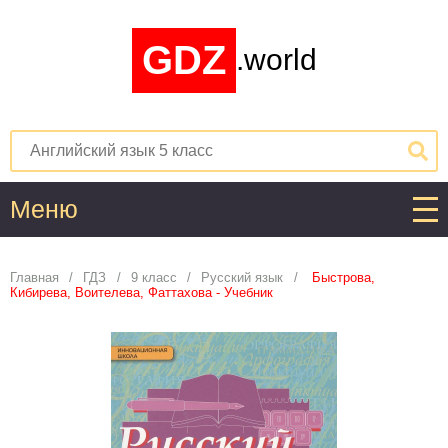
GDZ
.world
Меню
Алгебра
Главная
ГДЗ
9 класс
Русский язык
Быстрова,
Кибирева, Воителева, Фаттахова - Учебник
1
2
3
4
5
6
7
8
9
10
11
Английский язык
1
2
3
4
5
6
7
8
9
10
11
Астрономия