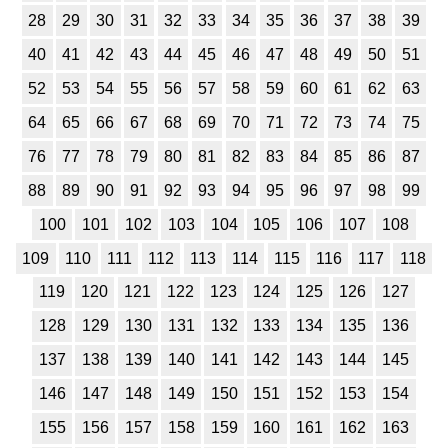
28
29
30
31
32
33
34
35
36
37
38
39
История
40
41
42
43
44
45
46
47
48
49
50
51
1
2
3
4
5
6
7
8
9
10
11
52
53
54
55
56
57
58
59
60
61
62
63
Литература
64
65
66
67
68
69
70
71
72
73
74
75
76
77
78
79
80
81
82
83
84
85
86
87
1
2
3
4
5
6
7
8
9
10
11
88
89
90
91
92
93
94
95
96
97
98
99
Математика
100
101
102
103
104
105
106
107
108
1
2
3
4
5
6
7
8
9
10
11
109
110
111
112
113
114
115
116
117
118
Немецкий язык
119
120
121
122
123
124
125
126
127
128
129
130
131
132
133
134
135
136
1
2
3
4
5
6
7
8
9
10
11
137
138
139
140
141
142
143
144
145
ОБЖ
146
147
148
149
150
151
152
153
154
1
2
3
4
5
6
7
8
9
10
11
155
156
157
158
159
160
161
162
163