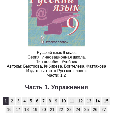
1
2
3
4
5
6
7
8
9
10
11
Белорусский язык
1
2
3
4
5
6
7
8
9
10
11
Биология
1
2
3
4
5
6
7
8
9
10
11
Русский язык 9 класс
Серия: Инновационная школа.
География
Тип пособия: Учебник
Авторы: Быстрова, Кибирева, Воителева, Фаттахова
1
2
3
4
5
6
7
8
9
10
11
Издательство: « Русское слово»
Части: 1,2
Геометрия
Часть 1. Упражнения
1
2
3
4
5
6
7
8
9
10
11
Информатика
1
2
3
4
5
6
7
8
9
10
11
12
13
14
15
16
17
18
19
20
21
22
23
24
25
26
27
1
2
3
4
5
6
7
8
9
10
11