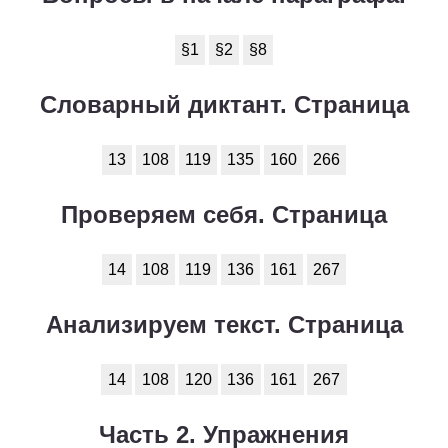
1
2
3
4
5
6
7
8
9
10
11
§1
§2
§8
Химия
Словарный диктант. Страница
1
2
3
4
5
6
7
8
9
10
11
Черчение
13
108
119
135
160
266
1
2
3
4
5
6
7
8
9
10
11
Проверяем себя. Страница
Экология
14
108
119
136
161
267
1
2
3
4
5
6
7
8
9
10
11
Экономика
Анализируем текст. Страница
1
2
3
4
5
6
7
8
9
10
11
14
108
120
136
161
267
Часть 2. Упражнения