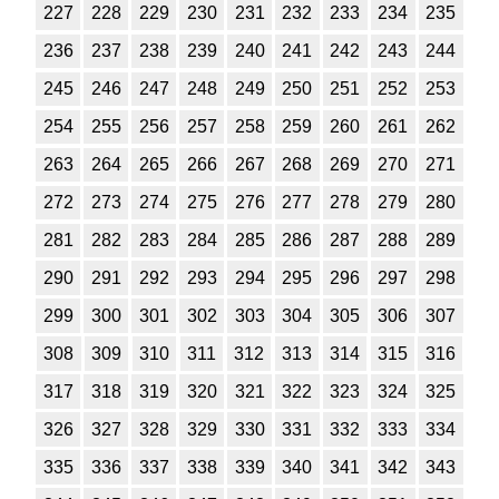
227
228
229
230
231
232
233
234
235
1
2
3
4
5
6
7
8
9
10
11
236
237
238
239
240
241
242
243
244
Химия
245
246
247
248
249
250
251
252
253
1
2
3
4
5
6
7
8
9
10
11
254
255
256
257
258
259
260
261
262
Черчение
263
264
265
266
267
268
269
270
271
272
273
274
275
276
277
278
279
280
1
2
3
4
5
6
7
8
9
10
11
281
282
283
284
285
286
287
288
289
Экология
290
291
292
293
294
295
296
297
298
1
2
3
4
5
6
7
8
9
10
11
299
300
301
302
303
304
305
306
307
Экономика
308
309
310
311
312
313
314
315
316
317
318
319
320
321
322
323
324
325
1
2
3
4
5
6
7
8
9
10
11
326
327
328
329
330
331
332
333
334
335
336
337
338
339
340
341
342
343