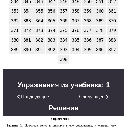
344
345
346
347
348
349
350
351
352
353
354
355
356
357
358
359
360
361
362
363
364
365
366
367
368
369
370
371
372
373
374
375
376
377
378
379
380
381
382
383
384
385
386
387
388
389
390
391
392
393
394
395
396
397
398
Упражнения из учебника: 1
Предыдущее
Следующее
Решение