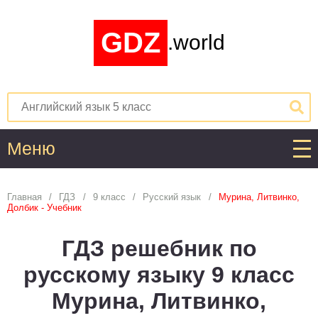
GDZ
.world
Меню
Алгебра
Главная
ГДЗ
9 класс
Русский язык
Мурина, Литвинко,
Долбик - Учебник
1
2
3
4
5
6
7
8
9
10
11
ГДЗ решебник по
Английский язык
русскому языку 9 класс
1
2
3
4
5
6
7
8
9
10
11
Мурина, Литвинко,
Астрономия