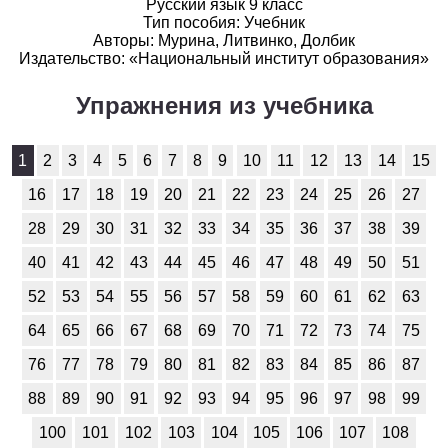
Русский язык 9 класс
Тип пособия: Учебник
История
Авторы: Мурина, Литвинко, Долбик
Издательство: «Национальный институт образования»
1
2
3
4
5
6
7
8
9
10
11
Упражнения из учебника
Литература
1
2
3
4
5
6
7
8
9
10
11
1
2
3
4
5
6
7
8
9
10
11
12
13
14
15
16
17
18
19
20
21
22
23
24
25
26
27
Математика
28
29
30
31
32
33
34
35
36
37
38
39
1
2
3
4
5
6
7
8
9
10
11
40
41
42
43
44
45
46
47
48
49
50
51
Немецкий язык
52
53
54
55
56
57
58
59
60
61
62
63
1
2
3
4
5
6
7
8
9
10
11
64
65
66
67
68
69
70
71
72
73
74
75
76
77
78
79
80
81
82
83
84
85
86
87
ОБЖ
88
89
90
91
92
93
94
95
96
97
98
99
1
2
3
4
5
6
7
8
9
10
11
100
101
102
103
104
105
106
107
108