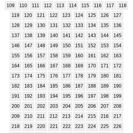
Обществоведение
109
110
111
112
113
114
115
116
117
118
1
2
3
4
5
6
7
8
9
10
11
119
120
121
122
123
124
125
126
127
128
129
130
131
132
133
134
135
136
Окружающий мир
137
138
139
140
141
142
143
144
145
1
2
3
4
5
6
7
8
9
10
11
146
147
148
149
150
151
152
153
154
Русский язык
155
156
157
158
159
160
161
162
163
1
2
3
4
5
6
7
8
9
10
11
164
165
166
167
168
169
170
171
172
173
174
175
176
177
178
179
180
181
Технология
182
183
184
185
186
187
188
189
190
1
2
3
4
5
6
7
8
9
10
11
191
192
193
194
195
196
197
198
199
Физика
200
201
202
203
204
205
206
207
208
1
2
3
4
5
6
7
8
9
10
11
209
210
211
212
213
214
215
216
217
Французский язык
218
219
220
221
222
223
224
225
226