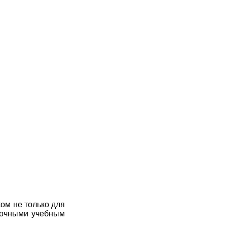
7
8
9
10
11
7
8
9
10
11
7
8
9
10
11
7
8
9
10
11
7
8
9
10
11
7
8
9
10
11
7
8
9
10
11
7
8
9
10
11
7
8
9
10
11
7
8
9
10
11
ом не только для
7
8
9
10
11
обочными учебным