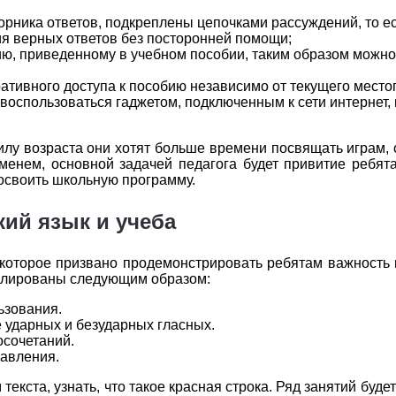
2
3
4
5
6
рника ответов, подкреплены цепочками рассуждений, то ес
я верных ответов без посторонней помощи;
2
3
4
5
6
ю, приведенному в учебном пособии, таким образом можно
2
3
4
5
6
ативного доступа к пособию независимо от текущего мест
воспользоваться гаджетом, подключенным к сети интернет, 
2
3
4
5
6
илу возраста они хотят больше времени посвящать играм, 
2
3
4
5
6
еменем, основной задачей педагога будет привитие ребят
 освоить школьную программу.
2
3
4
5
6
кий язык и учеба
2
3
4
5
6
, которое призвано продемонстрировать ребятам важность
улированы следующим образом:
ьзования.
е ударных и безударных гласных.
осочетаний.
тавления.
екста, узнать, что такое красная строка. Ряд занятий буд