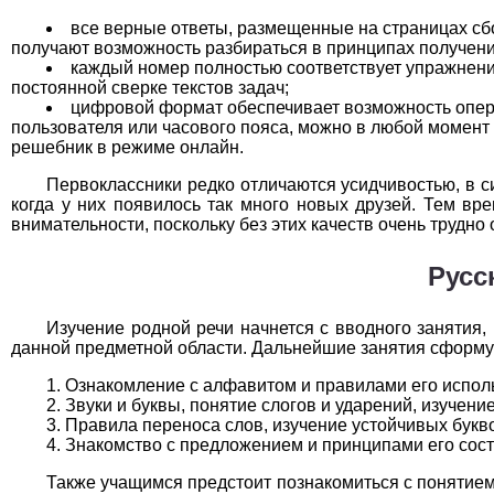
Технология
1
все верные ответы, размещенные на страницах сбо
получают возможность разбираться в принципах получени
Физика
1
каждый номер полностью соответствует упражнени
постоянной сверке текстов задач;
Французский язык
1
цифровой формат обеспечивает возможность опер
пользователя или часового пояса, можно в любой момент 
решебник в режиме онлайн.
Химия
1
Первоклассники редко отличаются усидчивостью, в с
Черчение
1
когда у них появилось так много новых друзей. Тем вр
внимательности, поскольку без этих качеств очень трудно
Экология
1
Русс
Экономика
1
Изучение родной речи начнется с вводного занятия
данной предметной области. Дальнейшие занятия сформ
Ознакомление с алфавитом и правилами его испол
Звуки и буквы, понятие слогов и ударений, изучени
Правила переноса слов, изучение устойчивых букв
Знакомство с предложением и принципами его сос
Также учащимся предстоит познакомиться с понятием т