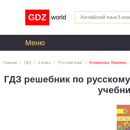
GDZ
.world
Меню
1
Главная
ГДЗ
1 класс
Русский язык
Климанова, Макеева -
Алгебра
1
ГДЗ решебник по русскому
Английский язык
1
учебн
Астрономия
1
Белорусский язык
1
Биология
1