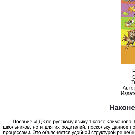
География
1
Геометрия
1
Информатика
1
История
1
Литература
1
Математика
1
Р
Немецкий язык
1
С
Т
Авто
ОБЖ
1
Издат
Обществоведение
1
Наконе
Окружающий мир
1
Пособие «ГДЗ по русскому языку 1 класс Климанова,
Русский язык
1
школьников, но и для их родителей, поскольку данное 
процессами. Это объясняется удобной структурой решебн