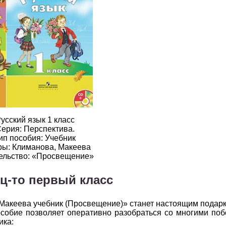
2
3
4
5
6
2
3
4
5
6
2
3
4
5
6
2
3
4
5
6
2
3
4
5
6
2
3
4
5
6
усский язык 1 класс
2
3
4
5
6
ерия: Перспектива.
ип пособия: Учебник
ры: Климанова, Макеева
2
3
4
5
6
ельство: «Просвещение»
2
3
4
5
6
ц-то первый класс
2
3
4
5
6
 Макеева учебник (Просвещение)» станет настоящим подарк
2
3
4
5
6
пособие позволяет оперативно разобраться со многими п
ика: