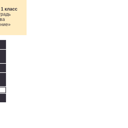
 1 класс
традь
ва
ние»