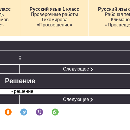
класс
Русский язык 1 класс
Русский язык
дь
Проверочные работы
Рабочая те
амов
Тихомирова
Климано
е»
«Просвещение»
«Просвеще
:
Следующее
Решение
Следующее