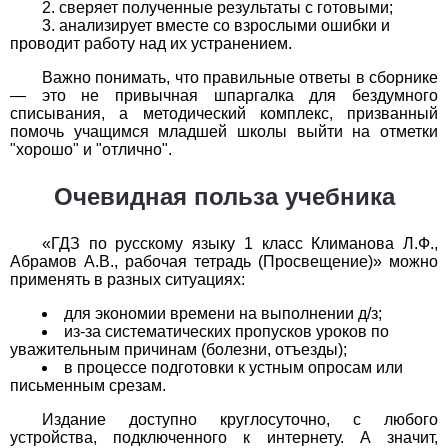
сверяет полученные результаты с готовыми;
1
2
3
4
5
6
7
8
9
10
11
анализирует вместе со взрослыми ошибки и
проводит работу над их устранением.
Химия
Важно понимать, что правильные ответы в сборнике
— это не привычная шпаргалка для бездумного
1
2
3
4
5
6
7
8
9
10
11
списывания, а методический комплекс, призванный
помочь учащимся младшей школы выйти на отметки
Черчение
"хорошо" и "отлично".
1
2
3
4
5
6
7
8
9
10
11
Очевидная польза учебника
Экология
«ГДЗ по русскому языку 1 класс Климанова Л.Ф.,
Абрамов А.В., рабочая тетрадь (Просвещение)» можно
1
2
3
4
5
6
7
8
9
10
11
применять в разных ситуациях:
Экономика
для экономии времени на выполнении д/з;
из-за систематических пропусков уроков по
уважительным причинам (болезни, отъезды);
1
2
3
4
5
6
7
8
9
10
11
в процессе подготовки к устным опросам или
письменным срезам.
Издание доступно круглосуточно, с любого
устройства, подключенного к интернету. А значит,