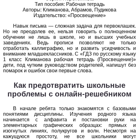
Тип пособия: Рабочая тетрадь
Авторы: Климанова, Абрамов, Пудикова
История
Издательство: «Просвещение»
1
2
3
4
5
6
7
8
9
10
11
Навык письма — сложная задача для первоклашек.
Но не преодолев ее, нельзя говорить о полноценном
Литература
обучении не лишь в школе, но и высших учебных
заведениях. Ведь прописи позволяют не только
отработать каллиграфию, но и развить усидчивость и
1
2
3
4
5
6
7
8
9
10
11
внимание младшеклассников. С «ГДЗ по русскому языку
1 класс Климанова рабочая тетрадь (Просвещение)»
Математика
дети, под чутким руководством родителей, напишут без
помарок и ошибок свои первые слова.
1
2
3
4
5
6
7
8
9
10
11
Как предотвратить школьные
Немецкий язык
проблемы с онлайн-решебником
1
2
3
4
5
6
7
8
9
10
11
В начале ребята только знакомятся с базовыми
понятиями дисциплины. Изучения родного языка
ОБЖ
начинается с алфавита и постановки руки на
элементарных графических образцах: прямых и
1
2
3
4
5
6
7
8
9
10
11
изогнутых линиях, полукругов и волн. Несмотря на
кажущуюся простоту, не все школьники могут