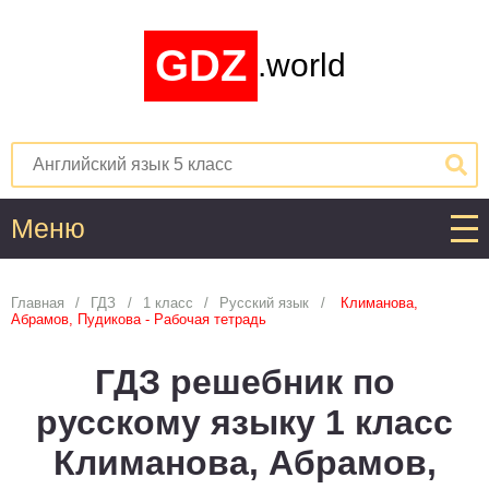
GDZ
.world
Меню
Алгебра
Главная
ГДЗ
1 класс
Русский язык
Климанова,
Абрамов, Пудикова - Рабочая тетрадь
1
2
3
4
5
6
7
8
9
10
11
ГДЗ решебник по
Английский язык
русскому языку 1 класс
1
2
3
4
5
6
7
8
9
10
11
Климанова, Абрамов,
Астрономия