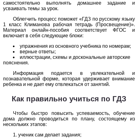
Обществоведение
самостоятельно выполнять домашнее задание и
усваивать темы за урок.
1
2
3
4
5
6
7
8
9
10
11
Облегчить процесс поможет «ГДЗ по русскому языку
1 класс Климанова рабочая тетрадь (Просвещение)».
Окружающий мир
Материал онлайн-пособия соответствует ФГОС и
включает в себя следующие блоки:
1
2
3
4
5
6
7
8
9
10
11
упражнения из основного учебника по номерам;
верные ответы;
Русский язык
иллюстрации, схемы и доскональные авторские
пояснения.
1
2
3
4
5
6
7
8
9
10
11
Информация подается в увлекательной и
познавательной форме, которая удерживает внимание
Технология
ребенка и не дает ему отвлекаться от занятий.
1
2
3
4
5
6
7
8
9
10
11
Как правильно учиться по ГДЗ
Физика
Чтобы быстро повысить успеваемость, обучение
1
2
3
4
5
6
7
8
9
10
11
дома должно проводиться по плану, состоящему из
нескольких этапов:
Французский язык
ученик сам делает задания;