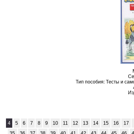
География
1
Геометрия
1
Информатика
1
История
1
Литература
1
Математика
1
Немецкий язык
1
Се
Тип пособия: Тесты и сам
ОБЖ
1
Из
Обществоведение
1
Окружающий мир
1
4
5
6
7
8
9
10
11
12
13
14
15
16
17
Русский язык
1
35
36
37
38
39
40
41
42
43
44
45
46