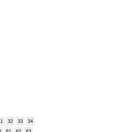
7
8
9
10
11
7
8
9
10
11
7
8
9
10
11
7
8
9
10
11
7
8
9
10
11
7
8
9
10
11
7
8
9
10
11
7
8
9
10
11
7
8
9
10
11
7
8
9
10
11
31
32
33
34
7
8
9
10
11
0
61
62
63