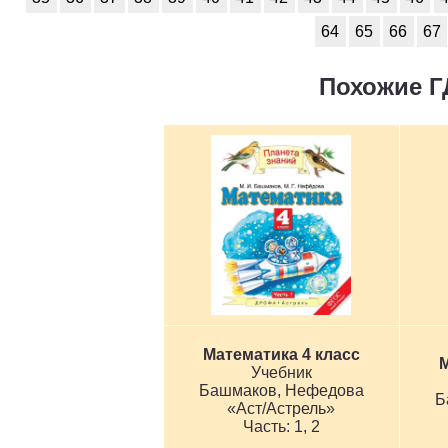
Технология
1
64
65
66
67
Физика
1
Похожие Г
Французский язык
1
Химия
1
Черчение
1
Экология
1
Экономика
1
Математика 4 класс
М
Учебник
Башмаков, Нефедова
Б
«Аст/Астрель»
1, 2