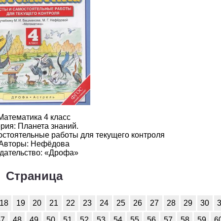
2
3
4
5
6
2
3
4
5
6
2
3
4
5
6
2
3
4
5
6
2
3
4
5
6
2
3
4
5
6
Математика 4 класс
2
3
4
5
6
рия: Планета знаний.
остоятельные работы для текущего контроля
Авторы: Нефёдова
2
3
4
5
6
дательство: «Дрофа»
2
3
4
5
6
Страница
2
3
4
5
6
18
19
20
21
22
23
24
25
26
27
28
29
30
2
3
4
5
6
47
48
49
50
51
52
53
54
55
56
57
58
59
6