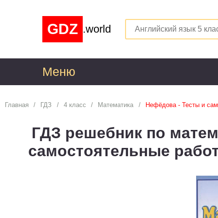
GDZ
.world
Меню
1
Главная
ГДЗ
4 класс
Математика
Нефёдова - Тесты и сам
Алгебра
1
ГДЗ решебник по матем
Английский язык
1
самостоятельные работ
Астрономия
1
Белорусский язык
1
Биология
1