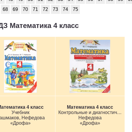
2
3
4
5
6
68
69
70
71
72
73
74
75
2
3
4
5
6
ДЗ Математика 4 класс
2
3
4
5
6
2
3
4
5
6
2
3
4
5
6
2
3
4
5
6
2
3
4
5
6
атематика 4 класс
Математика 4 класс
Учебник
Контрольные и диагностические работы
ашмаков, Нефедова
Нефедова
«Дрофа»
«Дрофа»