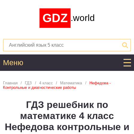
GDZ
.world
Меню
Алгебра
Главная
ГДЗ
4 класс
Математика
Нефедова -
Контрольные и диагностические работы
1
2
3
4
5
6
7
8
9
10
11
ГДЗ решебник по
Английский язык
математике 4 класс
1
2
3
4
5
6
7
8
9
10
11
Нефедова контрольные и
Астрономия